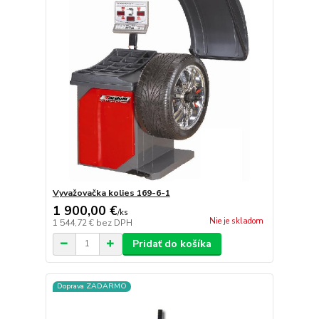
Vyvažovačka kolies 169-6-1
1 900,00 €
/
ks
Nie je skladom
1 544,72 €
bez DPH
Pridať do košíka
Doprava ZADARMO