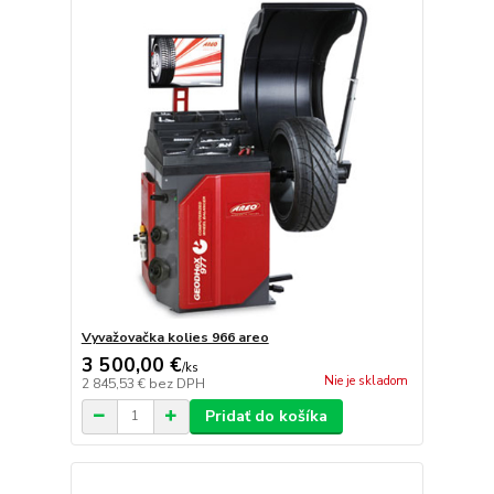
Vyvažovačka kolies 966 areo
3 500,00 €
/
ks
Nie je skladom
2 845,53 €
bez DPH
Pridať do košíka