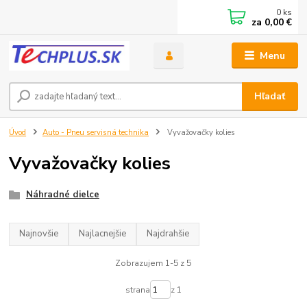
0
ks
za
0,00 €
Menu
Hľadať
Úvod
Auto - Pneu servisná technika
Vyvažovačky kolies
Vyvažovačky kolies
Náhradné dielce
Najnovšie
Najlacnejšie
Najdrahšie
Zobrazujem 1-5 z 5
strana
z 1