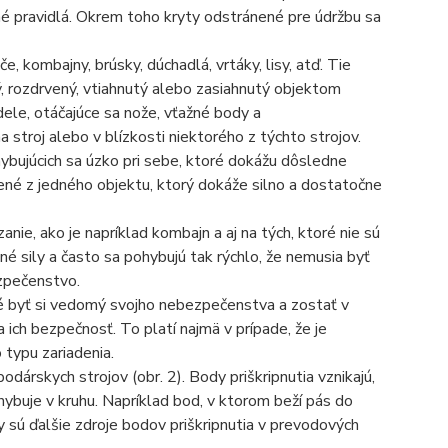
é pravidlá. Okrem toho kryty odstránené pre údržbu sa
, kombajny, brúsky, dúchadlá, vrtáky, lisy, atď. Tie
 rozdrvený, vtiahnutý alebo zasiahnutý objektom
dele, otáčajúce sa nože, vťažné body a
stroj alebo v blízkosti niektorého z týchto strojov.
hybujúcich sa úzko pri sebe, ktoré dokážu dôsledne
ené z jedného objektu, ktorý dokáže silno a dostatočne
anie, ako je napríklad kombajn a aj na tých, ktoré nie sú
né sily a často sa pohybujú tak rýchlo, že nemusia byť
ezpečenstvo.
té byť si vedomý svojho nebezpečenstva a zostať v
 ich bezpečnosť. To platí najmä v prípade, že je
typu zariadenia.
árskych strojov (obr. 2). Body priškripnutia vznikajú,
hybuje v kruhu. Napríklad bod, v ktorom beží pás do
sú ďalšie zdroje bodov priškripnutia v prevodových