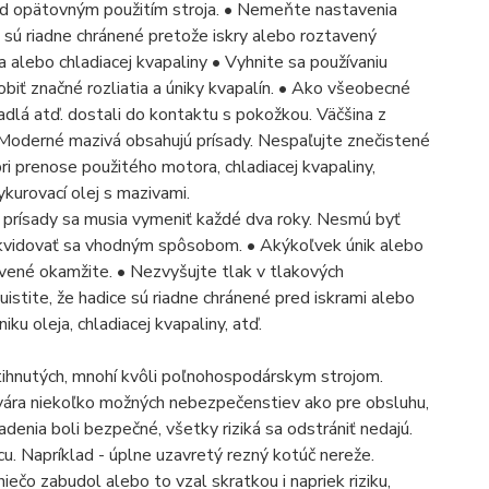
d opätovným použitím stroja. • Nemeňte nastavenia
ce sú riadne chránené pretože iskry alebo roztavený
a alebo chladiacej kvapaliny • Vyhnite sa používaniu
iť značné rozliatia a úniky kvapalín. • Ako všeobecné
ťadlá atď. dostali do kontaktu s pokožkou. Väčšina z
• Moderné mazivá obsahujú prísady. Nespaľujte znečistené
pri prenose použitého motora, chladiacej kvapaliny,
ykurovací olej s mazivami.
 prísady sa musia vymeniť každé dva roky. Nesmú byť
ikvidovať sa vhodným spôsobom. • Akýkoľvek únik alebo
vené okamžite. • Nezvyšujte tlak v tlakových
uistite, že hadice sú riadne chránené pred iskrami alebo
ku oleja, chladiacej kvapaliny, atď.
tihnutých, mnohí kvôli poľnohospodárskym strojom.
vára niekoľko možných nebezpečenstiev ako pre obsluhu,
adenia boli bezpečné, všetky riziká sa odstrániť nedajú.
cu. Napríklad - úplne uzavretý rezný kotúč nereže.
ečo zabudol alebo to vzal skratkou i napriek riziku,