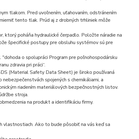
nym tlakom. Pred uvoľnením, uťahovaním, odstránením
erniť tento tlak. Prúd aj z drobných trhliniek môže
r, ktorý poháňa hydraulické čerpadlo. Položte náradie na
tože špecifické postupy pre obsluhu systémov sú pre
 "dohoda o spolupráci Program pre poľnohospodársku
nu zdravia pri práci“.
S (Material Safety Data Sheet) je široko používaná
o nebezpečenstvách spojených s chemikáliami, a
onickým riadením materiálových bezpečnostných listov.
údržbe stroja.
bmedzenia na produkt a identifikáciu firmy.
ých vlastnostiach. Ako to bude pôsobiť na vás keď sa