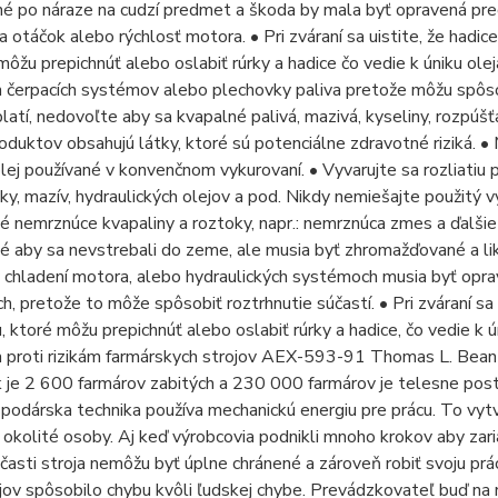
é po náraze na cudzí predmet a škoda by mala byť opravená pre
a otáčok alebo rýchlosť motora. • Pri zváraní sa uistite, že hadi
môžu prepichnúť alebo oslabiť rúrky a hadice čo vedie k úniku olej
 čerpacích systémov alebo plechovky paliva pretože môžu spôsob
platí, nedovoľte aby sa kvapalné palivá, mazivá, kyseliny, rozpúš
oduktov obsahujú látky, ktoré sú potenciálne zdravotné riziká. 
olej používané v konvenčnom vykurovaní. • Vyvarujte sa rozliatiu 
y, mazív, hydraulických olejov a pod. Nikdy nemiešajte použitý v
 nemrznúce kvapaliny a roztoky, napr.: nemrznúca zmes a ďalšie
é aby sa nevstrebali do zeme, ale musia byť zhromažďované a l
 chladení motora, alebo hydraulických systémoch musia byť opra
, pretože to môže spôsobiť roztrhnutie súčastí. • Pri zváraní sa 
, ktoré môžu prepichnúť alebo oslabiť rúrky a hadice, čo vedie k úni
a proti rizikám farmárskych strojov AEX-593-91 Thomas L. Bean
 je 2 600 farmárov zabitých a 230 000 farmárov je telesne pos
odárska technika používa mechanickú energiu pre prácu. To vyt
e okolité osoby. Aj keď výrobcovia podnikli mnoho krokov aby zari
časti stroja nemôžu byť úplne chránené a zároveň robiť svoju prá
jov spôsobilo chybu kvôli ľudskej chybe. Prevádzkovateľ buď na ni