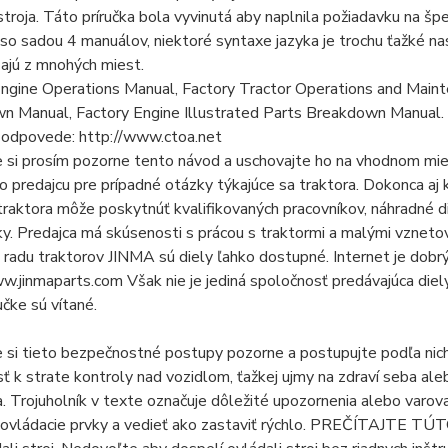
stroja. Táto príručka bola vyvinutá aby naplnila požiadavku na šp
so sadou 4 manuálov, niektoré syntaxe jazyka je trochu ťažké na
ajú z mnohých miest.
ngine Operations Manual, Factory Tractor Operations and Mainte
n Manual, Factory Engine Illustrated Parts Breakdown Manual.
 odpovede: http://www.ctoa.net
e si prosím pozorne tento návod a uschovajte ho na vhodnom mie
 predajcu pre prípadné otázky týkajúce sa traktora. Dokonca aj 
traktora môže poskytnúť kvalifikovaných pracovníkov, náhradné d
y. Predajca má skúsenosti s prácou s traktormi a malými vzneto
 radu traktorov JINMA sú diely ľahko dostupné. Internet je dobr
w.jinmaparts.com Však nie je jediná spoločnosť predávajúca diel
učke sú vítané.
e si tieto bezpečnostné postupy pozorne a postupujte podľa nich
ť k strate kontroly nad vozidlom, ťažkej ujmy na zdraví seba al
a. Trojuholník v texte označuje dôležité upozornenia alebo varova
 ovládacie prvky a vedieť ako zastaviť rýchlo. PREČÍTAJTE T