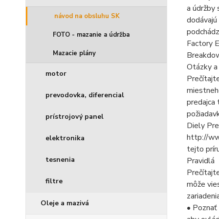
a údržby 
návod na obsluhu SK
dodávajú 
podchádz
FOTO - mazanie a údržba
Factory E
Mazacie plány
Breakdow
Otázky a
motor
Prečítajt
miestneho
prevodovka, diferencial
predajca 
požiadavk
prístrojový panel
Diely Pre
http://ww
elektronika
tejto prír
tesnenia
Pravidlá
Prečítajt
filtre
môže vies
zariadeni
Oleje a mazivá
• Poznať