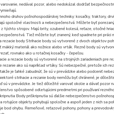
 varovanie, nedával pozor, alebo nedokázal dodržať bezpečnostn
ymieňajú.
mnoho druhov poľnohospodárskej techniky: kosačky, traktory, drviče
jú spoločné vlastnosti a nebezpečenstvá. Môžete byť porezaný,
z týchto strojov. Majú brity, ozubené kolesá, reťaze, otočné hria
bezpečenstvá. Tiež môžete byť zranený, keď spadnete pri práci na 
 a rezacie body Strihacie body sú vytvorené z dvoch objektov po
ť mäkký materiál ako nožnice alebo vrták. Rezné body sú vytvor
rezať, rovnako ako u rotačnej kosačky - čepeľou.
acie a rezacie body sú vytvorené na strojných zariadeniach pre rez
e rezanie ako sú napríklad vrtáky. Sú nebezpečné, pretože ich rez
 takže je ľahké zabudnúť, že sú v prevádzke alebo podceniť neb
iektoré strihacie a rezanie body nemôžu byť chránené, je dôleži
ď sú v prevádzke. Je tiež dôležité varovať okolie a dávať pozor na
nstvo spôsobené odletujúcimi predmetmi pri používaní rezného 
kripnutia Body priškripnutia sú ďalšie nebezpečenstvo poľnohospod
a rotujúce objekty pohybujú spoločne a aspoň jeden z nich sa po
je bod ohybu. Remeňové, reťazové pohony, pohony a prevodovky 