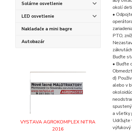
aby ovlád
Solárne osvetlenie
okolí det
• Odpojt
LED osvetlenie
operátor
zariadeni
Nakladače a mini bagre
PTO, zníž
Autobazár
Nezastavu
zákrutách
Buďte stá
• Buďte o
Obmedzte 
d) Použív
alebo v b
okoloidúc
neodstraň
spustený 
a všetky 
Udržujte 
VYSTAVA AGROKOMPLEX NITRA
výfukový 
2016