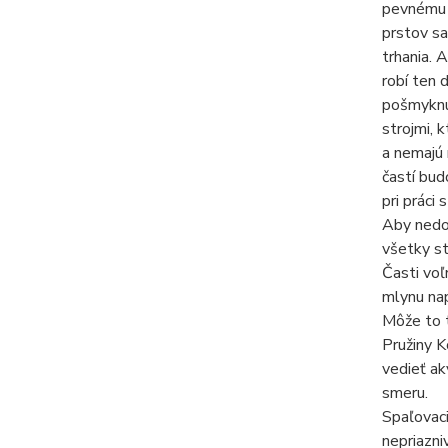
pevnému p
prstov sa
trhania. 
robí ten 
pošmyknúť
strojmi, 
a nemajú
častí bud
pri práci 
Aby nedoš
všetky st
Časti voľ
mlynu nap
Môže to t
Pružiny K
vedieť ak
smeru.
Spaľovaci
nepriazni