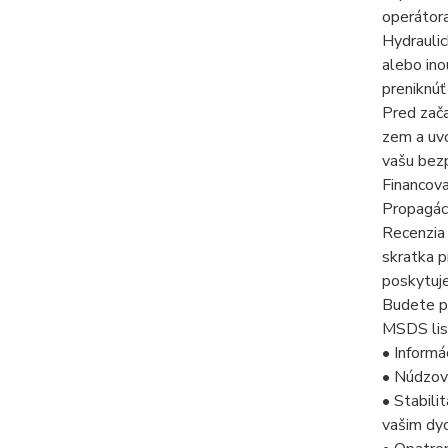
operátor
Hydrauli
alebo ino
preniknúť
Pred zača
zem a uvo
vašu bezp
Financov
Propagáci
Recenzia
skratka p
poskytuje
Budete po
MSDS list
• Informá
• Núdzový
• Stabili
vašim dy