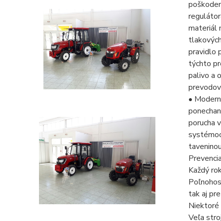
poškoden
regulátor
materiál 
tlakových
pravidlo 
týchto pr
palivo a 
prevodovk
• Moderné
ponechan
porucha v
systémoch
taveninou
Prevenci
Každý rok
Poľnohosp
tak aj pr
Niektoré 
Veľa stro