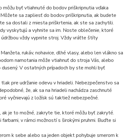
bo môžu byť vtiahnuté do bodov priškripnutia vďaka
 Môžete sa zapliesť do bodov priškripnutia, ak budete
te sa dostali z miesta priškrtenia, ak ste sa zachytili.
dy vyskytujú a vyhnite sa im. Noste oblečenie, ktoré
d údržbou vždy vypnite stroj. Vždy vráťte štíty
anžeta, rukáv, nohavice, dlhé vlasy, alebo len vlákno sa
s bodom namotania môže vtiahnuť do stroja Vás, alebo
 dusený. V ostatných prípadoch by ste mohli byť
 tlak pre udržanie odevu v hriadeli. Nebezpečenstvo sa
vdepodobné, že, ak sa na hriadeli nachádza zaschnuté
toré vyčnievajú z ložísk sú taktiež nebezpečné.
 ak je to možné, zakryte tie, ktoré môžu byť zakryté.
arbami, v rámci možností s širokými pruhmi. Buďte si
merom k sebe alebo sa jeden objekt pohybuje smerom k