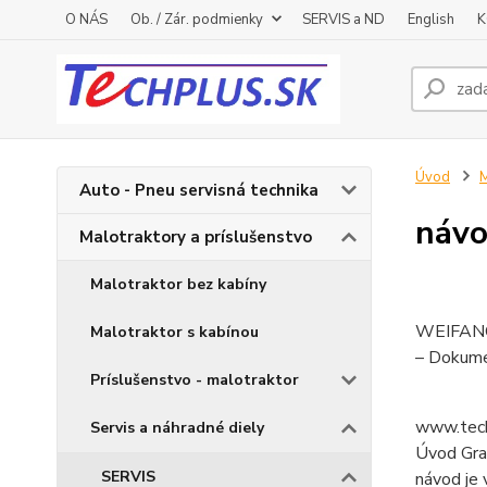
O NÁS
Ob. / Zár. podmienky
SERVIS a ND
English
K
Úvod
M
Auto - Pneu servisná technika
návo
Malotraktory a príslušenstvo
Malotraktor bez kabíny
WEIFANG
Malotraktor s kabínou
– Dokume
Príslušenstvo - malotraktor
www.tech
Servis a náhradné diely
Úvod Grat
SERVIS
návod je 