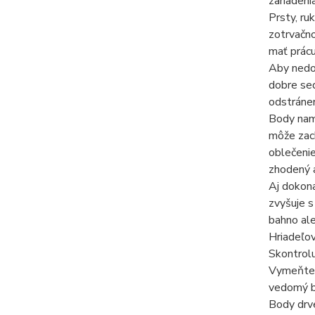
zariadeni
Prsty, ru
zotrvačno
mať prácu 
Aby nedoš
dobre sed
odstráne
Body namo
môže zach
oblečenie
zhodený a
Aj dokona
zvyšuje s
bahno ale
Hriadeľov
Skontrolu
Vymeňte p
vedomý b
Body drv