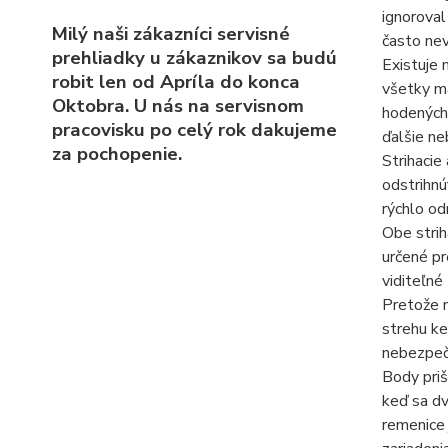
ignoroval
Milý naši zákazníci servisné
často nev
prehliadky u zákaznikov sa budú
Existuje 
robit len od Apríla do konca
všetky ma
Oktobra. U nás na servisnom
hodených 
pracovisku po celý rok dakujeme
ďalšie ne
za pochopenie.
Strihacie
odstrihnú
rýchlo od
Obe strih
určené pr
viditeľné
Pretože n
strehu ke
nebezpeče
Body priš
keď sa dv
remenice 