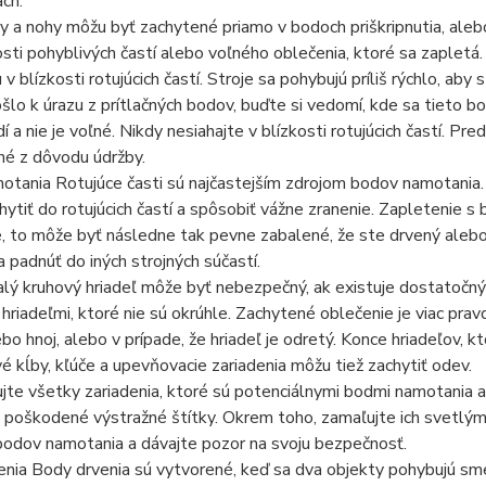
ach.
ky a nohy môžu byť zachytené priamo v bodoch priškripnutia, ale
sti pohyblivých častí alebo voľného oblečenia, ktoré sa zapletá.
v blízkosti rotujúcich častí. Stroje sa pohybujú príliš rýchlo, aby s
lo k úrazu z prítlačných bodov, buďte si vedomí, kde sa tieto bo
í a nie je voľné. Nikdy nesiahajte v blízkosti rotujúcich častí. Pre
né z dôvodu údržby.
tania Rotujúce časti sú najčastejším zdrojom bodov namotania. M
ytiť do rotujúcich častí a spôsobiť vážne zranenie. Zapletenie 
, to môže byť následne tak pevne zabalené, že ste drvený alebo
 padnúť do iných strojných súčastí.
lý kruhový hriadeľ môže byť nebezpečný, ak existuje dostatočný
 hriadeľmi, ktoré nie sú okrúhle. Zachytené oblečenie je viac pra
bo hnoj, alebo v prípade, že hriadeľ je odretý. Konce hriadeľov, k
é kĺby, kľúče a upevňovacie zariadenia môžu tiež zachytiť odev.
jte všetky zariadenia, ktoré sú potenciálnymi bodmi namotania a,
oškodené výstražné štítky. Okrem toho, zamaľujte ich svetlými f
odov namotania a dávajte pozor na svoju bezpečnosť.
enia Body drvenia sú vytvorené, keď sa dva objekty pohybujú s