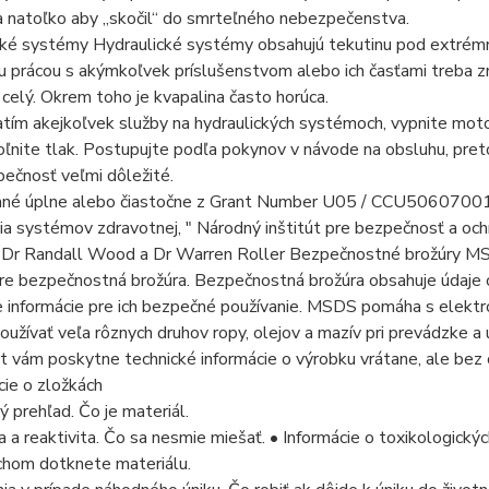
a natoľko aby „skočil“ do smrteľného nebezpečenstva.
cké systémy Hydraulické systémy obsahujú tekutinu pod extrém
u prácou s akýmkoľvek príslušenstvom alebo ich časťami treba zmi
 celý. Okrem toho je kvapalina často horúca.
tím akejkoľvek služby na hydraulických systémoch, vypnite moto
ľnite tlak. Postupujte podľa pokynov v návode na obsluhu, pre
ečnosť veľmi dôležité.
ané úplne alebo čiastočne z Grant Number U05 / CCU50607001
a systémov zdravotnej, " Národný inštitút pre bezpečnosť a ochra
 Dr Randall Wood a Dr Warren Roller Bezpečnostné brožúry MSD
re bezpečnostná brožúra. Bezpečnostná brožúra obsahuje údaje 
 informácie pre ich bezpečné používanie. MSDS pomáha s elektr
užívať veľa rôznych druhov ropy, olejov a mazív pri prevádzke a 
 vám poskytne technické informácie o výrobku vrátane, ale bez o
cie o zložkách
 prehľad. Čo je materiál.
ta a reaktivita. Čo sa nesmie miešať. • Informácie o toxikologick
chom dotknete materiálu.