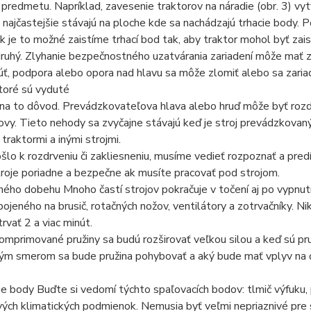
redmetu. Napríklad, zavesenie traktorov na náradie (obr. 3) vy
 najčastejšie stávajú na ploche kde sa nachádzajú trhacie body. P
Ak je to možné zaistíme trhací bod tak, aby traktor mohol byť zai
druhý. Zlyhanie bezpečnostného uzatvárania zariadení môže mať z
, podpora alebo opora nad hlavu sa môže zlomiť alebo sa zariad
ktoré sú vyduté
 na to dôvod. Prevádzkovateľova hlava alebo hruď môže byť roz
ovy. Tieto nehody sa zvyčajne stávajú keď je stroj prevádzkovan
s traktormi a inými strojmi.
lo k rozdrveniu či zakliesneniu, musíme vedieť rozpoznať a pre
roje poriadne a bezpečne ak musíte pracovať pod strojom.
ného dobehu Mnoho častí strojov pokračuje v točení aj po vypnutí
ojeného na brusič, rotačných nožov, ventilátory a zotrvačníky. N
rvať 2 a viac minút.
omprimované pružiny sa budú rozširovať veľkou silou a keď sú pru
ým smerom sa bude pružina pohybovať a aký bude mať vplyv na ďal
e body Buďte si vedomí týchto spaľovacích bodov: tlmič výfuku,
vých klimatických podmienok. Nemusia byť veľmi nepriaznivé pre