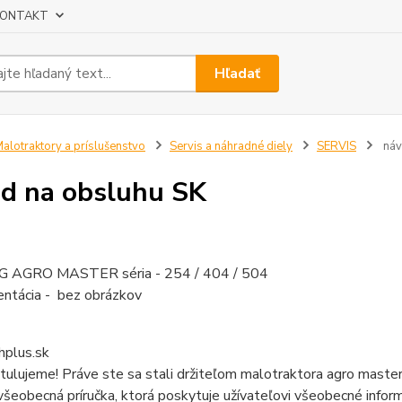
ONTAKT
Hľadať
alotraktory a príslušenstvo
Servis a náhradné diely
SERVIS
náv
d na obsluhu SK
 AGRO MASTER séria - 254 / 404 / 504
ntácia - bez obrázkov
plus.sk
ulujeme! Práve ste sa stali držiteľom malotraktora agro maste
všeobecná príručka, ktorá poskytuje užívateľovi všeobecné info