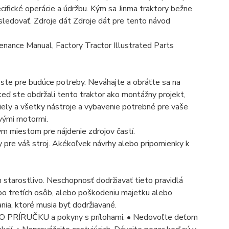
ecifické operácie a údržbu. Kým sa Jinma traktory bežne
sledovať. Zdroje dát Zdroje dát pre tento návod
nance Manual, Factory Tractor Illustrated Parts
ste pre budúce potreby. Neváhajte a obráťte sa na
keď ste obdržali tento traktor ako montážny projekt,
iely a všetky nástroje a vybavenie potrebné pre vaše
vými motormi.
ým miestom pre nájdenie zdrojov častí.
y pre váš stroj. Akékoľvek návrhy alebo pripomienky k
 starostlivo. Neschopnosť dodržiavať tieto pravidlá
ebo tretích osôb, alebo poškodeniu majetku alebo
nia, ktoré musia byť dodržiavané.
ÚTO PRÍRUČKU a pokyny s prílohami. • Nedovoľte deťom