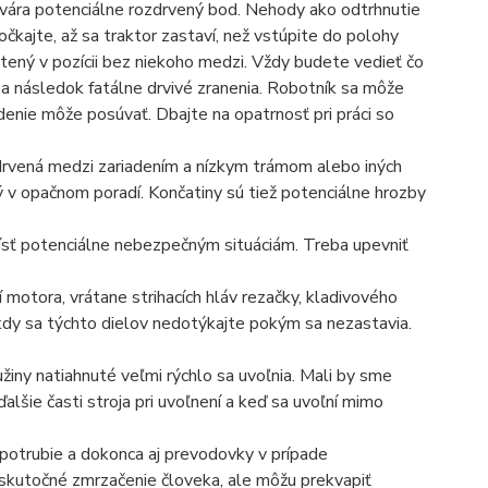
tvára potenciálne rozdrvený bod. Nehody ako odtrhnutie
očkajte, až sa traktor zastaví, než vstúpite do polohy
stený v pozícii bez niekoho medzi. Vždy budete vedieť čo
a následok fatálne drvivé zranenia. Robotník sa môže
enie môže posúvať. Dbajte na opatrnosť pri práci so
drvená medzi zariadením a nízkym trámom alebo iných
ý v opačnom poradí. Končatiny sú tiež potenciálne hrozby
dísť potenciálne nebezpečným situáciám. Treba upevniť
 motora, vrátane strihacích hláv rezačky, kladivového
ikdy sa týchto dielov nedotýkajte pokým sa nezastavia.
žiny natiahnuté veľmi rýchlo sa uvoľnia. Mali by sme
šie časti stroja pri uvoľnení a keď sa uvoľní mimo
 potrubie a dokonca aj prevodovky v prípade
 skutočné zmrzačenie človeka, ale môžu prekvapiť