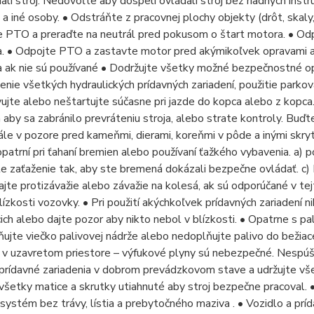
ali stroj. Nedovoľte aby dospelí ovládali stroj bez riadnych inštr
i a iné osoby. • Odstráňte z pracovnej plochy objekty (drôt, skal
e PTO a preraďte na neutrál pred pokusom o štart motora. • Od
a. • Odpojte PTO a zastavte motor pred akýmikoľvek opravami a
a ak nie sú používané • Dodržujte všetky možné bezpečnostné opat
enie všetkých hydraulických prídavných zariadení, použitie parkov
jte alebo neštartujte súčasne pri jazde do kopca alebo z kopca.
 aby sa zabránilo prevráteniu stroja, alebo strate kontroly. Buď
le v pozore pred kameňmi, dierami, koreňmi v pôde a inými skr
patrní pri ťahaní bremien alebo používaní ťažkého vybavenia. a) 
zaťaženie tak, aby ste bremená dokázali bezpečne ovládať. c) N
ajte protizávažie alebo závažie na kolesá, ak sú odporúčané v te
lízkosti vozovky. • Pri použití akýchkoľvek prídavných zariadení
ich alebo dajte pozor aby nikto nebol v blízkosti. • Opatrne s pa
ujte viečko palivovej nádrže alebo nedoplňujte palivo do bežia
v uzavretom priestore – výfukové plyny sú nebezpečné. Nespúšťa
prídavné zariadenia v dobrom prevádzkovom stave a udržujte vše
všetky matice a skrutky utiahnuté aby stroj bezpečne pracoval. • 
systém bez trávy, lístia a prebytočného maziva . • Vozidlo a príd