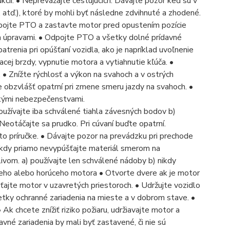
ukcií. • Neprevážajte cestujúcich. Dávajte pozor keď sú v
y, atď.), ktoré by mohli byť následne zdvihnuté a zhodené.
pojte PTO a zastavte motor pred opustením pozície
 úpravami. • Odpojte PTO a všetky dolné prídavné
renia pri opúšťaní vozidla, ako je napríklad uvoľnenie
acej brzdy, vypnutie motora a vytiahnutie kľúča. •
 • Znížte rýchlosť a výkon na svahoch a v ostrých
te obzvlášť opatrní pri zmene smeru jazdy na svahoch. •
ytými nebezpečenstvami.
používajte iba schválené tiahla závesných bodov b)
eotáčajte sa prudko. Pri cúvaní buďte opatrní.
jto príručke. • Dávajte pozor na prevádzku pri prechode
 nikdy priamo nevypúšťajte materiál smerom na
livom. a) používajte len schválené nádoby b) nikdy
ceho alebo horúceho motora • Otvorte dvere ak je motor
jte motor v uzavretých priestoroch. • Udržujte vozidlo
tky ochranné zariadenia na mieste a v dobrom stave. •
Ak chcete znížiť riziko požiaru, udržiavajte motor a
avné zariadenia by mali byť zastavené, či nie sú