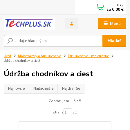
0
ks
za
0,00 €
Menu
Hľadať
Úvod
Malotraktory a príslušenstvo
Príslušenstvo - malotraktor
Údržba chodníkov a ciest
Údržba chodníkov a ciest
Najnovšie
Najlacnejšie
Najdrahšie
Zobrazujem 1-5 z 5
strana
z 1