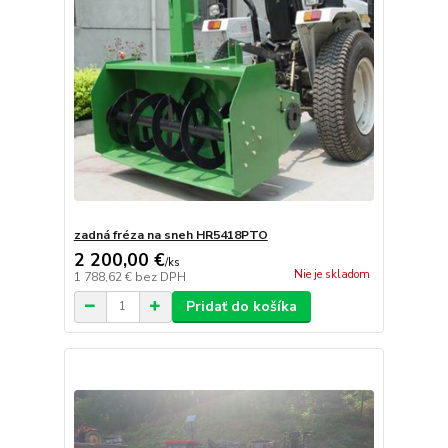
zadná fréza na sneh HR5418PTO
2 200,00 €
/
ks
Nie je skladom
1 788,62 €
bez DPH
Pridať do košíka