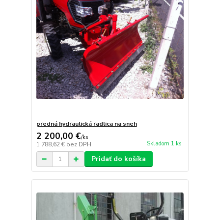
predná hydraulická radlica na sneh
2 200,00 €
/
ks
Skladom 1 ks
1 788,62 €
bez DPH
Pridať do košíka