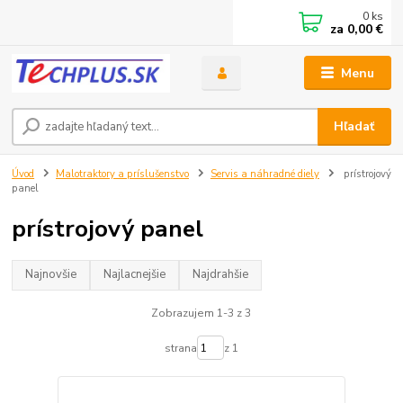
0
ks
za
0,00 €
Menu
Hľadať
Úvod
Malotraktory a príslušenstvo
Servis a náhradné diely
prístrojový
panel
prístrojový panel
Najnovšie
Najlacnejšie
Najdrahšie
Zobrazujem 1-3 z 3
strana
z 1