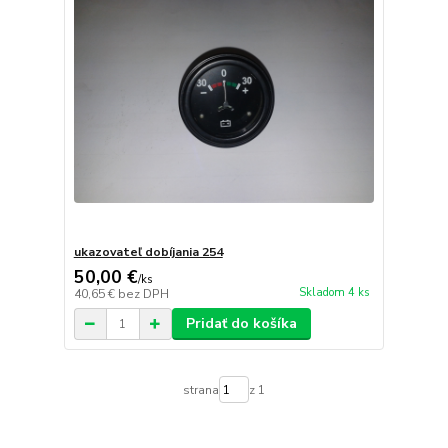
ukazovateľ dobíjania 254
50,00 €
/
ks
Skladom 4 ks
40,65 €
bez DPH
Pridať do košíka
strana
z 1