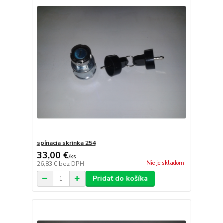
spínacia skrinka 254
33,00 €
/
ks
Nie je skladom
26,83 €
bez DPH
Pridať do košíka