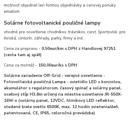
možnosť objednať len formou objednávky a cenovej ponuky
emailom
Solárne fotovoltanické pouličné lampy
vhodné pre osvetlenie chodníkov, trávnikov, ciest, športovísk, pre
ihriská, cintorín, záhrady, parky, firmy a iné...
Cena za prepravu -
0,50eur/km s DPH z Handlovej 97251
(cesta tam aj späť)
Cena za montáž
- 150,00eur/ks s DPH
Solárne zariadenie Off-Grid - verejné osvetlenie -
Fotovoltaická pouličná Lampa - svietidlo LED s konzolou,
akumulátor s regulátorom, časový spínač a solárny panel,
oceľový stĺp H3,8m určený na miestne osvetlenie JR-550X-
16W-x (solárny panel, 12VDC, hliníkový LED reflektor,
studené biele svetlo 6500K, max. 12 hodín svietenia/deň,
patentované, CE, IP65, celoročná prevádzka)