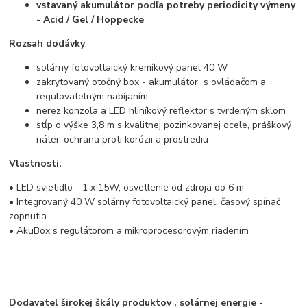
vstavaný akumulátor podľa potreby periodicity výmeny
- Acid / Gel / Hoppecke
Rozsah dodávky
:
solárny fotovoltaický kremíkový panel 40 W
zakrytovaný otočný box - akumulátor s ovládačom a
regulovatelným nabíjaním
nerez konzola a LED hliníkový reflektor s tvrdeným sklom
stĺp o výške 3,8 m s kvalitnej pozinkovanej ocele, práškový
náter-ochrana proti korózii a prostrediu
Vlastnosti:
• LED svietidlo - 1 x 15W, osvetlenie od zdroja do 6 m
• Integrovaný 40 W solárny fotovoltaický panel, časový spínač
zopnutia
• AkuBox s regulátorom a mikroprocesorovým riadením
Dodavatel širokej škály produktov , solárnej energie -