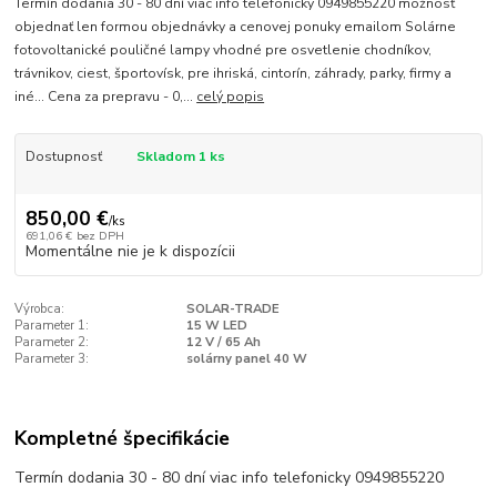
Termín dodania 30 - 80 dní viac info telefonicky 0949855220 možnosť
objednať len formou objednávky a cenovej ponuky emailom Solárne
fotovoltanické pouličné lampy vhodné pre osvetlenie chodníkov,
trávnikov, ciest, športovísk, pre ihriská, cintorín, záhrady, parky, firmy a
iné... Cena za prepravu - 0,...
celý popis
Dostupnosť
Skladom 1 ks
850,00 €
/
ks
691,06 €
bez DPH
Momentálne nie je k dispozícii
Výrobca:
SOLAR-TRADE
Parameter 1:
15 W LED
Parameter 2:
12 V / 65 Ah
Parameter 3:
solárny panel 40 W
Kompletné špecifikácie
Termín dodania 30 - 80 dní viac info telefonicky 0949855220