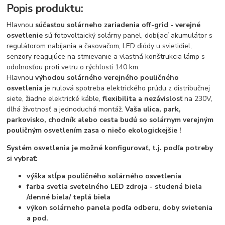
Popis produktu:
Hlavnou
súčasťou
solárneho zariadenia off-grid - verejné
osvetlenie
sú fotovoltaický solárny panel, dobíjací akumulátor s
regulátorom nabíjania a časovačom, LED diódy u svietidiel,
senzory reagujúce na stmievanie a vlastná konštrukcia lámp s
odolnosťou proti vetru o rýchlosti 140 km.
Hlavnou
výhodou
solárného verejného pouličného
osvetlenia
je nulová spotreba elektrického prúdu z distribučnej
siete, žiadne elektrické káble,
flexibilita
a nezávislosť
na 230V,
dlhá životnosť a jednoduchá montáž.
Vaša ulica, park,
parkovisko, chodník alebo cesta budú so solárnym verejným
pouličným osvetlením zasa o niečo ekologickejšie !
Systém osvetlenia je možné konfigurovať, t.j. podľa potreby
si vybrať:
výška stĺpa pouličného solárného osvetlenia
farba svetla svetelného LED zdroja - studená biela
/denné biela/ teplá biela
výkon solárneho panela podľa odberu, doby svietenia
a pod.