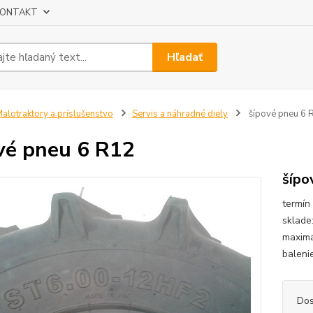
ONTAKT
Hľadať
alotraktory a príslušenstvo
Servis a náhradné diely
šípové pneu 6 
vé pneu 6 R12
šípo
termín
sklade
maximá
baleni
Dos