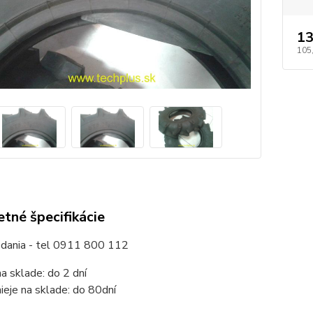
13
105
tné špecifikácie
odania - tel 0911 800 112
na sklade: do 2 dní
nieje na sklade: do 80dní