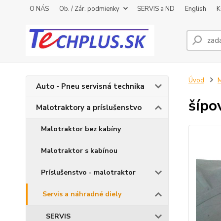
O NÁS
Ob. / Zár. podmienky
SERVIS a ND
English
K
Úvod
M
Auto - Pneu servisná technika
šípo
Malotraktory a príslušenstvo
Malotraktor bez kabíny
Malotraktor s kabínou
Príslušenstvo - malotraktor
Servis a náhradné diely
SERVIS