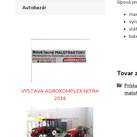
šípová p
Autobazár
max
vyr
vrá
bal
Tovar 
Prísl
VYSTAVA AGROKOMPLEX NITRA
malo
2016