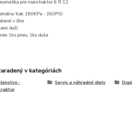
neumatika pre malotraktor 6 R 12
imálny tlak 180KPa - 260PSI
obené v číne
tane duší
enie 1ks pneu, 1ks duša
zaradený v kategóriách
ušenstvo -
Servis a náhradné diely
Dopl
traktor