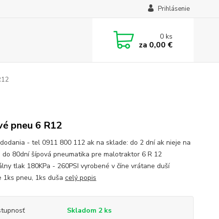
Prihlásenie
0
ks
za
0,00 €
R12
vé pneu 6 R12
 dodania - tel 0911 800 112 ak na sklade: do 2 dní ak nieje na
: do 80dní šípová pneumatika pre malotraktor 6 R 12
lny tlak 180KPa - 260PSI vyrobené v číne vrátane duší
e 1ks pneu, 1ks duša
celý popis
tupnosť
Skladom 2 ks