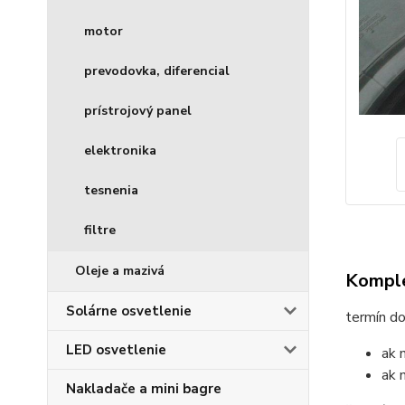
motor
prevodovka, diferencial
prístrojový panel
elektronika
tesnenia
filtre
Oleje a mazivá
Komple
Solárne osvetlenie
termín d
LED osvetlenie
ak 
ak 
Nakladače a mini bagre