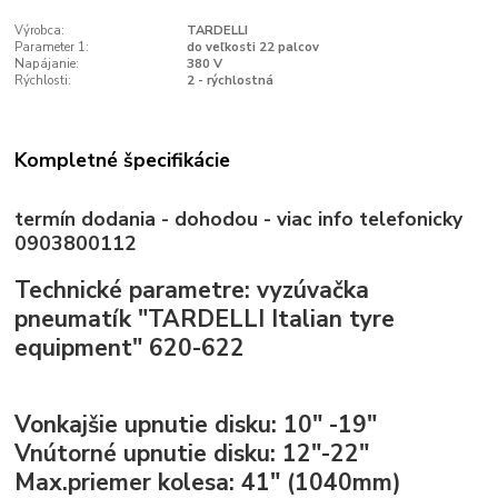
Výrobca:
TARDELLI
Parameter 1:
do veľkosti 22 palcov
Napájanie:
380 V
Rýchlosti:
2 - rýchlostná
Kompletné špecifikácie
termín dodania - dohodou - viac info telefonicky
0903800112
Technické parametre:
vyzúvačka
pneumatík "TARDELLI Italian tyre
equipment" 620-622
Vonkajšie upnutie disku:
10" -19"
Vnútorné upnutie disku:
12"-22"
Max.priemer kolesa:
41" (1040mm)