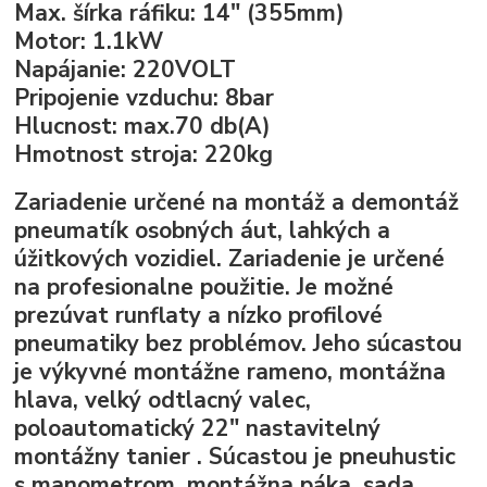
Max. šírka ráfiku:
14" (355mm)
Motor:
1.1kW
Napájanie:
220VOLT
Pripojenie vzduchu:
8bar
Hlucnost:
max.70 db(A)
Hmotnost stroja:
220
kg
Zariadenie určené na montáž a demontáž
pneumatík osobných áut, lahkých a
úžitkových vozidiel. Zariadenie je určené
na profesionalne použitie. Je možné
prezúvat runflaty a nízko profilové
pneumatiky bez problémov. Jeho súcastou
je výkyvné montážne rameno, montážna
hlava, velký odtlacný valec,
poloautomatický 22" nastavitelný
montážny tanier . Súcastou je pneuhustic
s manometrom, montážna páka, sada