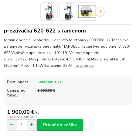
prezúvačka 620-622 s ramenom
termín dodania - dohodou - viac info telefonicky 0903800112 Technické
parametre: vyzúvačka pneumatík "TARDELLI Italian tyre equipment" 620-
622 Vonkajšie upnutie disku: 10" -19" Vnútorné upnutie
disku: 12"-22" Max.priemer kolesa: 41" (1040mm) Max. šírka ráfiku: 14"
(355mm) Motor: 1.1kWNapájanie: 220V...
celý popis
Dostupnosť
Skladom 1 ks
Cena pred
3 000,00 €
zľavou
1 900,00 €
/
ks
1 544,72 €
bez DPH
Pridať do košíka