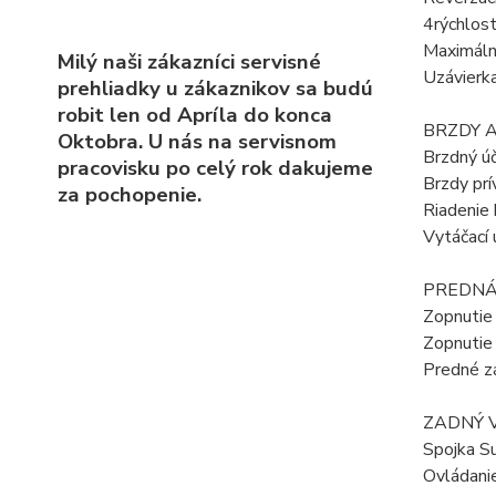
4rýchlost
Maximáln
Milý naši zákazníci servisné
Uzávierka
prehliadky u zákaznikov sa budú
robit len od Apríla do konca
BRZDY A
Oktobra. U nás na servisnom
Brzdný ú
pracovisku po celý rok dakujeme
Brzdy pr
za pochopenie.
Riadenie 
Vytáčací 
PREDNÁ
Zopnutie
Zopnutie 
Predné z
ZADNÝ 
Spojka S
Ovládani