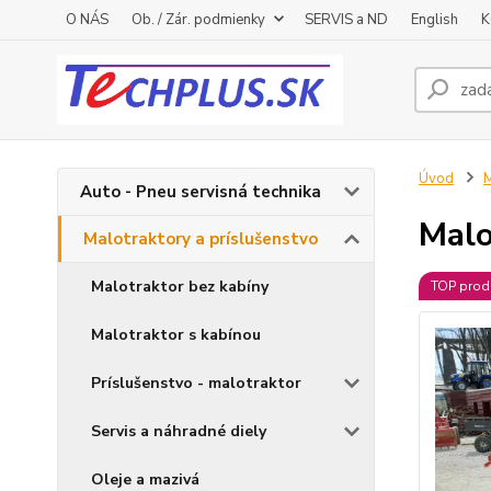
O NÁS
Ob. / Zár. podmienky
SERVIS a ND
English
K
Úvod
M
Auto - Pneu servisná technika
Malo
Malotraktory a príslušenstvo
Malotraktor bez kabíny
TOP prod
Malotraktor s kabínou
Príslušenstvo - malotraktor
Servis a náhradné diely
Oleje a mazivá