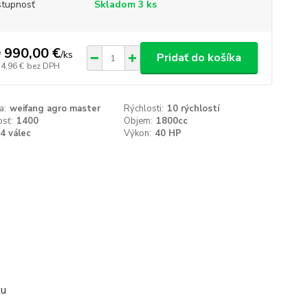
tupnosť
Skladom 3 ks
 990,00 €
/
ks
Pridať do košíka
34,96 €
bez DPH
a:
weifang agro master
Rýchlosti:
10 rýchlostí
sť:
1400
Objem:
1800cc
4 válec
Výkon:
40 HP
ku