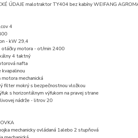
KÉ ÚDAJE malotraktor TY404 bez kabíny WEIFANG AGRO
lcov 4
800
on - kW 29,4
 otáčky motora - ot/min 2400
kálny 4 taktný
otorová nafta
e kvapalinou
a motora mechanická
ý filter mokrý s bezpečnostnou vložkou
ýfuk s horizontálnym výfukom na pravej strane
ivovej nádrže - litrov 20
DOVKA
pojka mechanicky ovládaná 1alebo 2 stupňová
ia mechanická