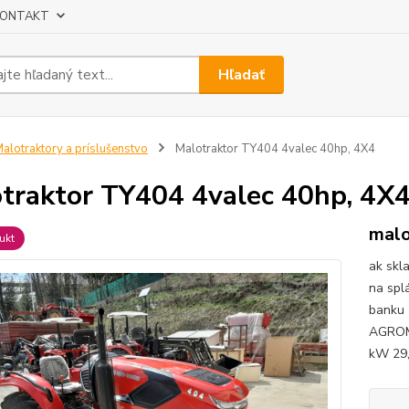
ONTAKT
Hľadať
alotraktory a príslušenstvo
Malotraktor TY404 4valec 40hp, 4X4
traktor TY404 4valec 40hp, 4X
malo
ukt
ak skl
na spl
banku
AGROM
kW 29,