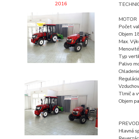
2016
TECHNIC
MOTOR
Počet va
Objem 1
Max. Výk
Menovité
Typ verti
Palivo m
Chladeni
Reguláci
Vzduchov
Tlmič a v
Objem pal
PREVO
Hlavná s
Reverzác