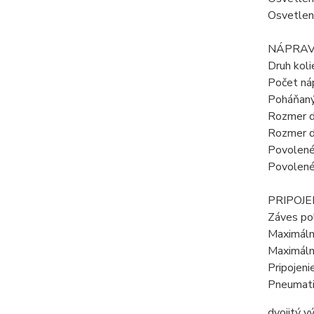
Osvetlen
NÁPRAV
Druh koli
Počet ná
Poháňaný
Rozmer d
Rozmer d
Povolené
Povolené
PRIPOJE
Záves pol
Maximáln
Maximáln
Pripojeni
Pneumati
dvojitý 