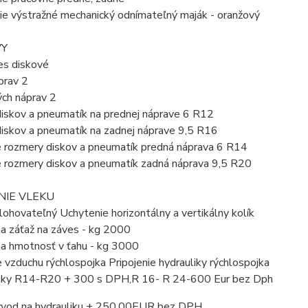
ie výstražné mechanický odnímateľný maják - oranžový
Y
es diskové
prav 2
ch náprav 2
iskov a pneumatík na prednej náprave 6 R12
iskov a pneumatík na zadnej náprave 9,5 R16
 rozmery diskov a pneumatík predná náprava 6 R14
 rozmery diskov a pneumatík zadná náprava 9,5 R20
NIE VLEKU
ohovateľný Uchytenie horizontálny a vertikálny kolík
a záťaž na záves - kg 2000
a hmotnosť v ťahu - kg 3000
e vzduchu rýchlospojka Pripojenie hydrauliky rýchlospojka
ky R14-R20 + 300 s DPH,R 16- R 24-600 Eur bez Dph
vývod na hydrauliku + 250,00EUR bez DPH