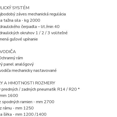
LICKÝ SYSTÉM
ojbodobý záves mechanická regulácia
 tažna sila - kg 2000
raulického čerpadla – lit./min 40
raulických okruhov 1 / 2 / 3 voliteľné
mená guľové upínanie
 VODIČA
Ochranný rám
vý panel analógový
vodiča mechanicky nastavované
Y A HMOTNOSTI ROZMERY
y predných / zadných pneumatík R14 / R20 *
– mm 1600
z spodných ramien - mm 2700
z rámu - mm 1250
a šírka - mm 1200 /1400