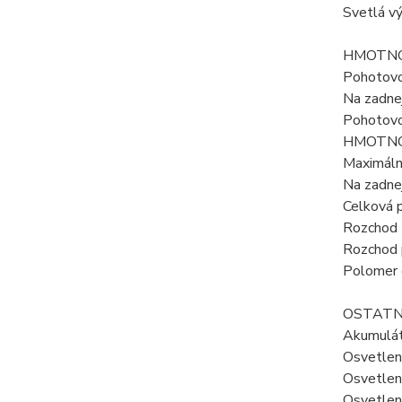
Svetlá v
HMOTNO
Pohotovo
Na zadne
Pohotovo
HMOTNO
Maximáln
Na zadne
Celková 
Rozchod 
Rozchod 
Polomer 
OSTAT
Akumulá
Osvetleni
Osvetlen
Osvetlen