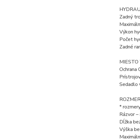
HYDRAU
Zadný tr
Maximálna
Výkon hyd
Počet hyd
Zadné ra
MIESTO
Ochrana 
Prístrojo
Sedadlo 
ROZMER
* rozmer
Rázvor 
Dĺžka be
Výška be
Maximáln