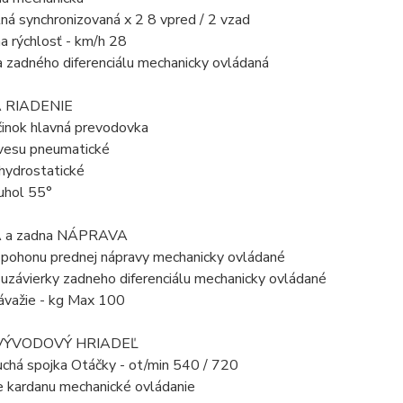
ná synchronizovaná x 2 8 vpred / 2 vzad
a rýchlosť - km/h 28
 zadného diferenciálu mechanicky ovládaná
 RIADENIE
činok hlavná prevodovka
ívesu pneumatické
hydrostatické
uhol 55°
 a zadna NÁPRAVA
 pohonu prednej nápravy mechanicky ovládané
uzávierky zadneho diferenciálu mechanicky ovládané
ávažie - kg Max 100
VÝVODOVÝ HRIADEĽ
uchá spojka Otáčky - ot/min 540 / 720
e kardanu mechanické ovládanie