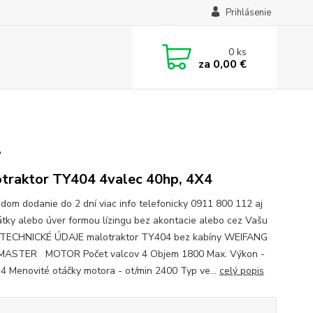
Prihlásenie
0
ks
za
0,00 €
4
traktor TY404 4valec 40hp, 4X4
adom dodanie do 2 dní viac info telefonicky 0911 800 112 aj
átky alebo úver formou lízingu bez akontacie alebo cez Vašu
 TECHNICKÉ ÚDAJE malotraktor TY404 bez kabíny WEIFANG
ASTER MOTOR Počet valcov 4 Objem 1800 Max. Výkon -
4 Menovité otáčky motora - ot/min 2400 Typ ve...
celý popis