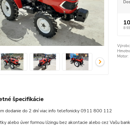
Dos
10
8 9
Výrobc
Hmotno
Motor:
tné špecifikácie
m dodanie do 2 dní viac info telefonicky 0911 800 112
átky alebo úver formou lízingu bez akontacie alebo cez Vašu ban