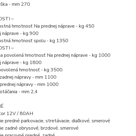
ýška - mm 270
STI –
stná hmotnosť Na prednej náprave - kg 450
j náprave - kg 900
stná hmotnosť spolu - kg 1350
STI –
a povolená hmotnosť Na prednej náprave - kg 1000
j náprave - kg 1800
povolená hmotnosť - kg 3500
zadnej nápravy - mm 1100
prednej nápravy - mm 1000
otáčania - mm 2,4
NÉ
tor 12V / 80AH
e predné parkovacie, stretávacie, diaľkové, smerové
ie zadné obrysové, brzdové, smerové
ie pracovné predné, zadné