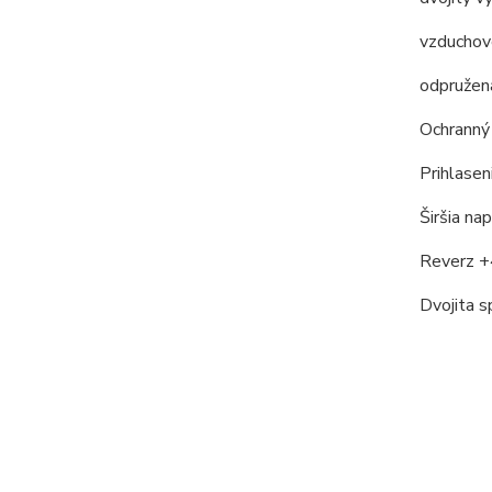
vzduchov
odpruže
Ochranný
Prihlase
Širšia n
Reverz 
Dvojita 