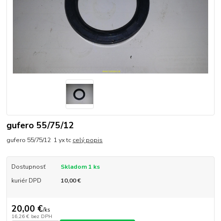
gufero 55/75/12
gufero 55/75/12 1 yx tc
celý popis
Dostupnosť
Skladom 1 ks
kuriér DPD
10,00 €
20,00 €
/
ks
16,26 €
bez DPH