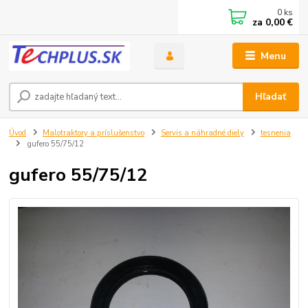
0
ks
za
0,00 €
Menu
Hľadať
Úvod
Malotraktory a príslušenstvo
Servis a náhradné diely
tesnenia
gufero 55/75/12
gufero 55/75/12