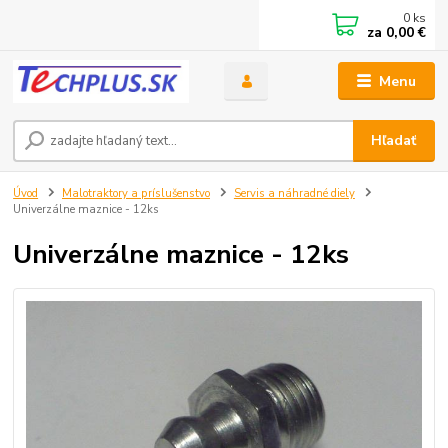
0
ks
za
0,00 €
Menu
Hľadať
Úvod
Malotraktory a príslušenstvo
Servis a náhradné diely
Univerzálne maznice - 12ks
Univerzálne maznice - 12ks