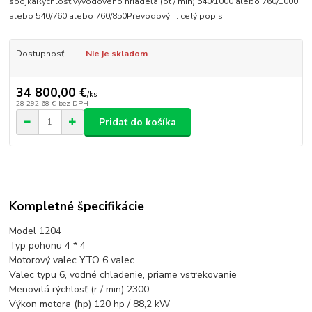
spojkaRýchlosť vývodového hriadeľa (ot / min) 540/1000 alebo 760/1000
alebo 540/760 alebo 760/850Prevodový ...
celý popis
Dostupnosť
Nie je skladom
34 800,00 €
/
ks
28 292,68 €
bez DPH
Pridať do košíka
Kompletné špecifikácie
Model 1204
Typ pohonu 4 * 4
Motorový valec YTO 6 valec
Valec typu 6, vodné chladenie, priame vstrekovanie
Menovitá rýchlosť (r / min) 2300
Výkon motora (hp) 120 hp / 88,2 kW