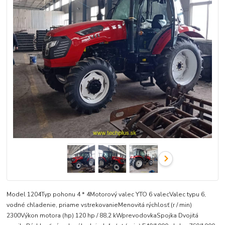
Model 1204Typ pohonu 4 * 4Motorový valec YTO 6 valecValec typu 6,
vodné chladenie, priame vstrekovanieMenovitá rýchlosť (r / min)
2300Výkon motora (hp) 120 hp / 88,2 kWprevodovkaSpojka Dvojitá