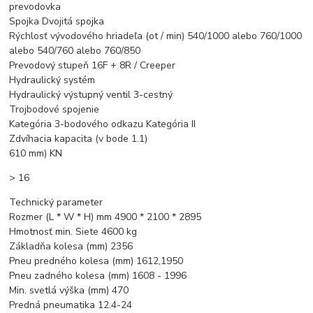
prevodovka
Spojka Dvojitá spojka
Rýchlosť vývodového hriadeľa (ot / min) 540/1000 alebo 760/1000
alebo 540/760 alebo 760/850
Prevodový stupeň 16F + 8R / Creeper
Hydraulický systém
Hydraulický výstupný ventil 3-cestný
Trojbodové spojenie
Kategória 3-bodového odkazu Kategória II
Zdvíhacia kapacita (v bode 1.1)
610 mm) KN
> 16
Technický parameter
Rozmer (L * W * H) mm 4900 * 2100 * 2895
Hmotnosť min. Siete 4600 kg
Základňa kolesa (mm) 2356
Pneu predného kolesa (mm) 1612,1950
Pneu zadného kolesa (mm) 1608 - 1996
Min. svetlá výška (mm) 470
Predná pneumatika 12.4-24