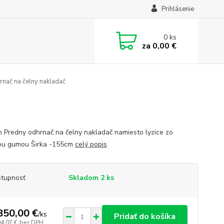
Prihlásenie
0
ks
za
0,00 €
nač na čelny nakladač
 Predny odhrnač na čelny nakladač namiesto lyzice zo
ou gumou Širka -155cm
celý popis
tupnosť
Skladom 2 ks
850,00 €
/
ks
Pridať do košíka
04,07 €
bez DPH