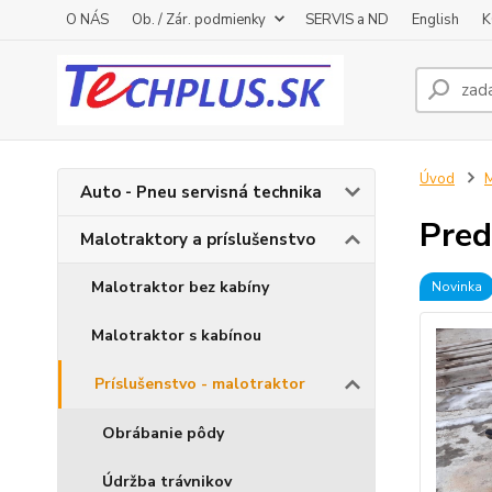
O NÁS
Ob. / Zár. podmienky
SERVIS a ND
English
K
Úvod
M
Auto - Pneu servisná technika
Pred
Malotraktory a príslušenstvo
Malotraktor bez kabíny
Novinka
Malotraktor s kabínou
Príslušenstvo - malotraktor
Obrábanie pôdy
Údržba trávnikov