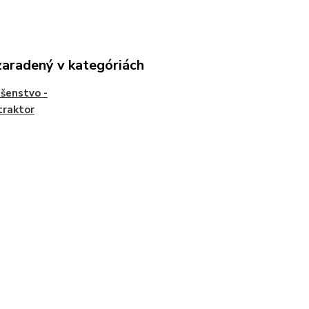
zaradený v kategóriách
ušenstvo -
traktor