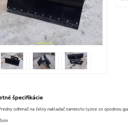
tné špecifikácie
redny odhrnač na čelny nakladač namiesto lyzice zo spodnou g
55cm