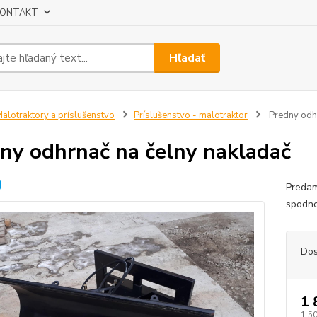
ONTAKT
Hľadať
alotraktory a príslušenstvo
Príslušenstvo - malotraktor
Predny odhr
ny odhrnač na čelny nakladač
Predam
spodn
Dos
1 
1 5