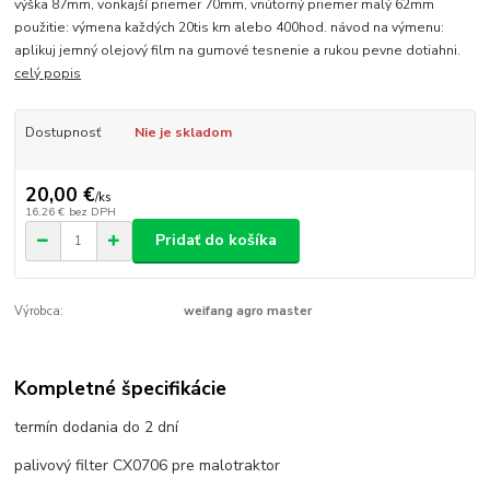
výška 87mm, vonkajší priemer 70mm, vnútorný priemer malý 62mm
použitie: výmena každých 20tis km alebo 400hod. návod na výmenu:
aplikuj jemný olejový film na gumové tesnenie a rukou pevne dotiahni.
celý popis
Dostupnosť
Nie je skladom
20,00 €
/
ks
16,26 €
bez DPH
Pridať do košíka
Výrobca:
weifang agro master
Kompletné špecifikácie
termín dodania do 2 dní
palivový filter CX0706 pre malotraktor