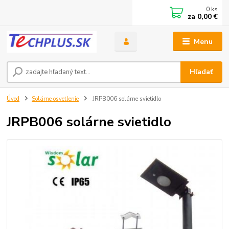
0
ks
za
0,00 €
Menu
Hľadať
Úvod
Solárne osvetlenie
JRPB006 solárne svietidlo
JRPB006 solárne svietidlo